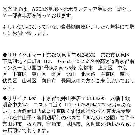
※光便では、ASEAN地域へのボランティア活動の一環とし
て一部食器類を送っております、
もしお使いになっていない食器類御座いましたら無料にて取
りにお伺い致します。
◆リサイクルマート京都伏見店 〒612-8392 京都市伏見区
下鳥羽北ノ口町28 TEL 075-623-4082 ※名神高速道路京都南
インターより国道1号線を南へ5分 京都市 上京区 中京
区 下京区 東山区 北区 北山 北大路 左京区 南区
伏見区 山科区 向日市 長岡京市の方もご来店頂いており
ます。
◆リサイクルマート京都松井山手店 〒614-8295 八幡市欽
明台中央2-2 コストコ近く TEL：075-874-1777 ※お車のな
い方：近鉄新田辺駅より京阪くずは駅行のバス 京阪樟葉駅
より松井山手・新田辺駅行のバスで『きんめい公園』で降車
京田辺市、枚方市、宇治市、城陽市、久世郡久御山の方もご
来店頂いております。