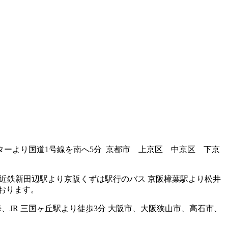
都南インターより国道1号線を南へ5分 京都市 上京区 中京区 下京
のない方：近鉄新田辺駅より京阪くずは駅行のバス 京阪樟葉駅より松井
おります。
方：南海、JR 三国ヶ丘駅より徒歩3分 大阪市、大阪狭山市、高石市、