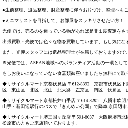
●生前整理、遺品整理、財産整理に伴うお片づけ、整理へも
●ミニマリストを目指して、お部屋をスッキリさせたい方！
光便では、売るのを迷っている物があれば是非１度査定をさ
出張買取・光便では色々な物を買取しています、もし気にな
また、光便スタッフには遺品整理士が在籍しておりますので
※光便では、ASEAN地域へのボランティア活動の一環とし
もしお使いになっていない食器類御座いましたら無料にて取
◆リサイクルマート京都伏見店 〒612-8392 京都市伏見区下鳥
区 東山区 北区 北山 北大路 左京区 南区 伏見区 
◆リサイクルマート京都松井山手店 〒614-8295 八幡市欽明
山手・新田辺駅行のバスで『きんめい公園』で降車 京田辺
◆リサイクルマート堺三国ヶ丘店 〒591-8037 大阪府堺市北区百
松原市の方もご来店頂いております。