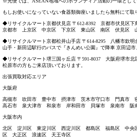
※光便では、ASEAN地域へのボランティア活動の一環とし
もしお使いになっていない食器類御座いましたら無料にて取
◆リサイクルマート京都伏見店 〒612-8392 京都市伏見区下鳥
京都市 上京区 中京区 下京区 東山区 南区 伏見区 
◆リサイクルマート京都松井山手店 〒614-8295 八幡市欽明
山手・新田辺駅行のバスで『きんめい公園』で降車 京田辺
◆リサイクルマート堺三国ヶ丘店 〒591-8037 大阪府堺市北区百
松原市の方もご来店頂いております。
出張買取対応エリア
大阪府
高槻市 吹田市 豊中市 摂津市 茨木市守口市 門真市 
高石市 泉大津市 和泉市 岸和田市 貝塚市 泉南市 阪
大阪市内
北区 淀川区 東淀川区 西淀川区 都島区 福島区 中央
区 大正区 浪速区 天王寺区