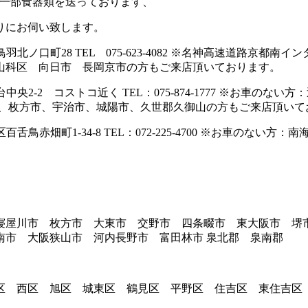
て一部食器類を送っております、
りにお伺い致します。
羽北ノ口町28 TEL 075-623-4082 ※名神高速道路京
山科区 向日市 長岡京市の方もご来店頂いております。
台中央2-2 コストコ近く TEL：075-874-1777 ※お車
市、枚方市、宇治市、城陽市、久世郡久御山の方もご来店頂いて
舌鳥赤畑町1-34-8 TEL：072-225-4700 ※お車のない
寝屋川市 枚方市 大東市 交野市 四条畷市 東大阪市 
南市 大阪狭山市 河内長野市 富田林市 泉北郡 泉南郡
区 西区 旭区 城東区 鶴見区 平野区 住吉区 東住吉区