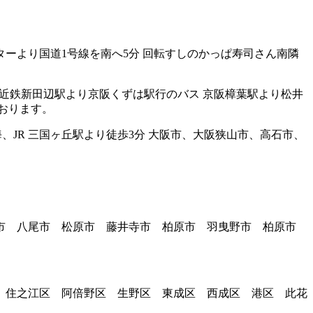
都南インターより国道1号線を南へ5分 回転すしのかっぱ寿司さん南隣
のない方：近鉄新田辺駅より京阪くずは駅行のバス 京阪樟葉駅より松井
おります。
方：南海、JR 三国ヶ丘駅より徒歩3分 大阪市、大阪狭山市、高石市、
堺市 八尾市 松原市 藤井寺市 柏原市 羽曳野市 柏原市
 住之江区 阿倍野区 生野区 東成区 西成区 港区 此花