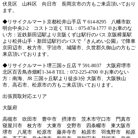
伏見区 山科区 向日市 長岡京市の方もご来店頂いており
ます。
◆リサイクルマート京都松井山手店 〒614-8295 八幡市欽
明台中央2-2 コストコ近く TEL：075-874-1777 ※お車のな
い方：近鉄新田辺駅より京阪くずは駅行のバス 京阪樟葉駅
より松井山手・新田辺駅行のバスで『きんめい公園』で降車
京田辺市、枚方市、宇治市、城陽市、久世郡久御山の方もご
来店頂いております。
◆リサイクルマート堺三国ヶ丘店 〒591-8037 大阪府堺市
北区百舌鳥赤畑町1-34-8 TEL：072-225-4700 ※お車のない
方：南海、JR 三国ヶ丘駅より徒歩3分 大阪市、大阪狭山
市、高石市、松原市の方もご来店頂いております。
出張買取対応エリア
大阪府
高槻市 吹田市 豊中市 摂津市 茨木市守口市 門真市
寝屋川市 枚方市 大東市 交野市 四条畷市 東大阪市
堺市 八尾市 松原市 藤井寺市 柏原市 羽曳野市 柏原