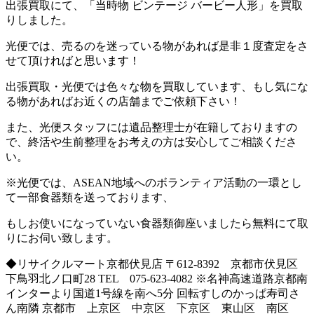
出張買取にて、「当時物 ビンテージ バービー人形」を買取
りしました。
光便では、売るのを迷っている物があれば是非１度査定をさ
せて頂ければと思います！
出張買取・光便では色々な物を買取しています、もし気にな
る物があればお近くの店舗までご依頼下さい！
また、光便スタッフには遺品整理士が在籍しておりますの
で、終活や生前整理をお考えの方は安心してご相談くださ
い。
※光便では、ASEAN地域へのボランティア活動の一環とし
て一部食器類を送っております、
もしお使いになっていない食器類御座いましたら無料にて取
りにお伺い致します。
◆リサイクルマート京都伏見店 〒612-8392 京都市伏見区
下鳥羽北ノ口町28 TEL 075-623-4082 ※名神高速道路京都南
インターより国道1号線を南へ5分 回転すしのかっぱ寿司さ
ん南隣 京都市 上京区 中京区 下京区 東山区 南区