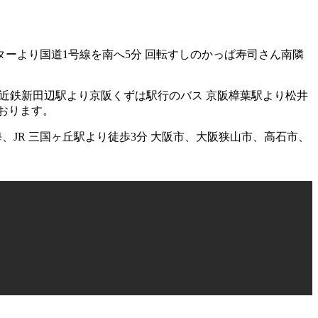
都南インターより国道1号線を南へ5分 回転すしのかっぱ寿司さん南隣
のない方：近鉄新田辺駅より京阪くずは駅行のバス 京阪樟葉駅より松井
おります。
方：南海、JR 三国ヶ丘駅より徒歩3分 大阪市、大阪狭山市、高石市、