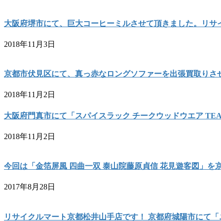
大阪府堺市にて、巨大コーヒーミルさせて頂きました。リサ
2018年11月3日
京都市伏見区にて、真っ赤なロングソファーを出張買取りさ
2018年11月2日
大阪府門真市にて「スパイスラック チークウッドウエア TE
2018年11月2日
今回は「金箔屏風 四曲一双 泰山院藤原貞信 花見遊客図」
2017年8月28日
リサイクルマート京都松井山手店です！ 京都府城陽市にて「ニッポー