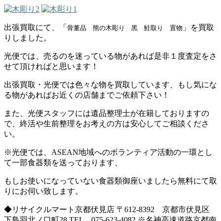
出張買取にて、「
」を買取
骨董品 熊の木彫り 黒 鮭取り 置物
りしました。
光便では、売るのを迷っている物があれば是非１度査定をさ
せて頂ければと思います！
出張買取・光便では色々な物を買取しています、もし気にな
る物があればお近くの店舗までご依頼下さい！
また、光便スタッフには遺品整理士が在籍しておりますの
で、終活や生前整理をお考えの方は安心してご相談くださ
い。
※光便では、ASEAN地域へのボランティア活動の一環とし
て一部食器類を送っております、
もしお使いになっていない食器類御座いましたら無料にて取
りにお伺い致します。
◆リサイクルマート京都伏見店 〒612-8392 京都市伏見区
下鳥羽北ノ口町28 TEL 075-623-4082 ※名神高速道路京都南