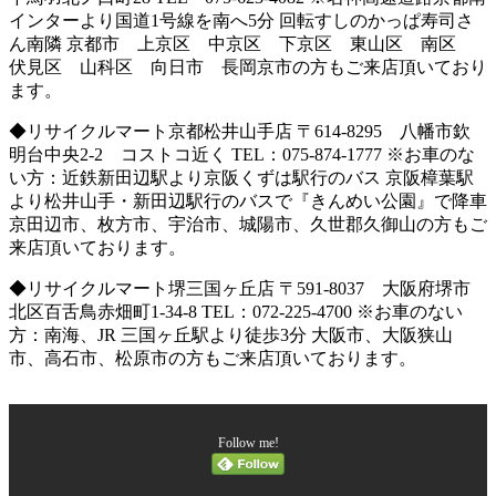
インターより国道1号線を南へ5分 回転すしのかっぱ寿司さ
ん南隣 京都市 上京区 中京区 下京区 東山区 南区
伏見区 山科区 向日市 長岡京市の方もご来店頂いており
ます。
◆リサイクルマート京都松井山手店 〒614-8295 八幡市欽
明台中央2-2 コストコ近く TEL：075-874-1777 ※お車のな
い方：近鉄新田辺駅より京阪くずは駅行のバス 京阪樟葉駅
より松井山手・新田辺駅行のバスで『きんめい公園』で降車
京田辺市、枚方市、宇治市、城陽市、久世郡久御山の方もご
来店頂いております。
◆リサイクルマート堺三国ヶ丘店 〒591-8037 大阪府堺市
北区百舌鳥赤畑町1-34-8 TEL：072-225-4700 ※お車のない
方：南海、JR 三国ヶ丘駅より徒歩3分 大阪市、大阪狭山
市、高石市、松原市の方もご来店頂いております。
Follow me!