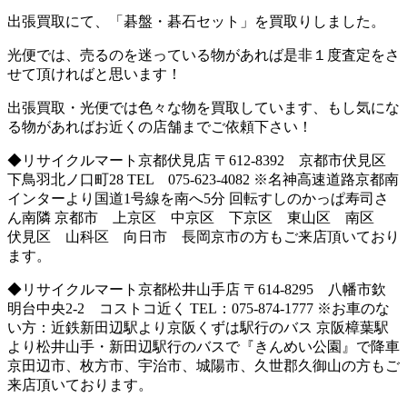
出張買取にて、「碁盤・碁石セット」を買取りしました。
光便では、売るのを迷っている物があれば是非１度査定をさ
せて頂ければと思います！
出張買取・光便では色々な物を買取しています、もし気にな
る物があればお近くの店舗までご依頼下さい！
◆リサイクルマート京都伏見店 〒612-8392 京都市伏見区
下鳥羽北ノ口町28 TEL 075-623-4082 ※名神高速道路京都南
インターより国道1号線を南へ5分 回転すしのかっぱ寿司さ
ん南隣 京都市 上京区 中京区 下京区 東山区 南区
伏見区 山科区 向日市 長岡京市の方もご来店頂いており
ます。
◆リサイクルマート京都松井山手店 〒614-8295 八幡市欽
明台中央2-2 コストコ近く TEL：075-874-1777 ※お車のな
い方：近鉄新田辺駅より京阪くずは駅行のバス 京阪樟葉駅
より松井山手・新田辺駅行のバスで『きんめい公園』で降車
京田辺市、枚方市、宇治市、城陽市、久世郡久御山の方もご
来店頂いております。