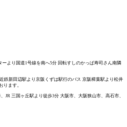
都南インターより国道1号線を南へ5分 回転すしのかっぱ寿司さん南隣
のない方：近鉄新田辺駅より京阪くずは駅行のバス 京阪樟葉駅より松井
おります。
方：南海、JR 三国ヶ丘駅より徒歩3分 大阪市、大阪狭山市、高石市、