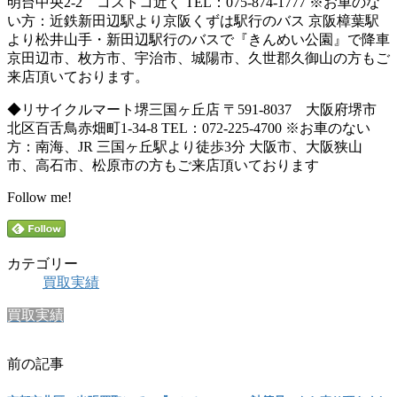
明台中央2-2 コストコ近く TEL：075-874-1777 ※お車のな
い方：近鉄新田辺駅より京阪くずは駅行のバス 京阪樟葉駅
より松井山手・新田辺駅行のバスで『きんめい公園』で降車
京田辺市、枚方市、宇治市、城陽市、久世郡久御山の方もご
来店頂いております。
◆リサイクルマート堺三国ヶ丘店 〒591-8037 大阪府堺市
北区百舌鳥赤畑町1-34-8 TEL：072-225-4700 ※お車のない
方：南海、JR 三国ヶ丘駅より徒歩3分 大阪市、大阪狭山
市、高石市、松原市の方もご来店頂いております
Follow me!
カテゴリー
買取実績
買取実績
前の記事