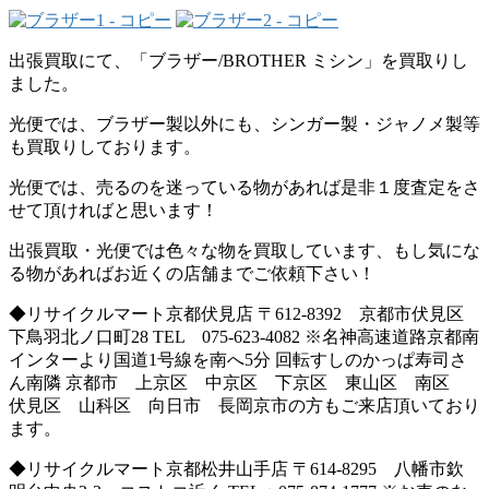
出張買取にて、「ブラザー/BROTHER ミシン」を買取りし
ました。
光便では、ブラザー製以外にも、シンガー製・ジャノメ製等
も買取りしております。
光便では、売るのを迷っている物があれば是非１度査定をさ
せて頂ければと思います！
出張買取・光便では色々な物を買取しています、もし気にな
る物があればお近くの店舗までご依頼下さい！
◆リサイクルマート京都伏見店 〒612-8392 京都市伏見区
下鳥羽北ノ口町28 TEL 075-623-4082 ※名神高速道路京都南
インターより国道1号線を南へ5分 回転すしのかっぱ寿司さ
ん南隣 京都市 上京区 中京区 下京区 東山区 南区
伏見区 山科区 向日市 長岡京市の方もご来店頂いており
ます。
◆リサイクルマート京都松井山手店 〒614-8295 八幡市欽