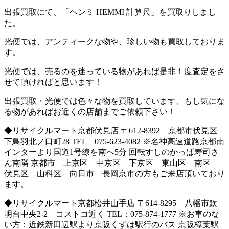
出張買取にて、「ヘンミ HEMMI 計算尺」を買取りしまし
た。
光便では、アンティークな物や、珍しい物も買取しておりま
す。
光便では、売るのを迷っている物があれば是非１度査定をさ
せて頂ければと思います！
出張買取・光便では色々な物を買取しています、もし気にな
る物があればお近くの店舗までご依頼下さい！
◆リサイクルマート京都伏見店 〒612-8392 京都市伏見区
下鳥羽北ノ口町28 TEL 075-623-4082 ※名神高速道路京都南
インターより国道1号線を南へ5分 回転すしのかっぱ寿司さ
ん南隣 京都市 上京区 中京区 下京区 東山区 南区
伏見区 山科区 向日市 長岡京市の方もご来店頂いており
ます。
◆リサイクルマート京都松井山手店 〒614-8295 八幡市欽
明台中央2-2 コストコ近く TEL：075-874-1777 ※お車のな
い方：近鉄新田辺駅より京阪くずは駅行のバス 京阪樟葉駅