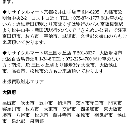
ます。
◆リサイクルマート京都松井山手店 〒614-8295 八幡市欽
明台中央2-2 コストコ近く TEL：075-874-1777 ※お車のな
い方：近鉄新田辺駅より京阪くずは駅行のバス 京阪樟葉駅
より松井山手・新田辺駅行のバスで『きんめい公園』で降車
京田辺市、枚方市、宇治市、城陽市、久世郡久御山の方もご
来店頂いております。
◆リサイクルマート堺三国ヶ丘店 〒591-8037 大阪府堺市
北区百舌鳥赤畑町1-34-8 TEL：072-225-4700 ※お車のない
方：南海、JR 三国ヶ丘駅より徒歩3分 大阪市、大阪狭山
市、高石市、松原市の方もご来店頂いております
出張買取対応エリア
大阪府
高槻市 吹田市 豊中市 摂津市 茨木市守口市 門真市
寝屋川市 枚方市 大東市 交野市 四条畷市 東大阪市
堺市 八尾市 松原市 藤井寺市 柏原市 羽曳野市 狭山
市 泉北郡 泉南郡