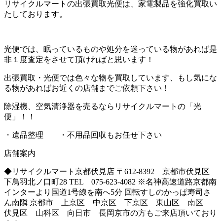
リサイクルマートの出張買取光便は、家電製品を強化買取い
たしております。
光便では、眠っているものや処分を迷っている物があれば是
非１度査定をさせて頂ければと思います！
出張買取・光便では色々な物を買取しています、もし気にな
る物があればお近くの店舗までご依頼下さい！
除湿機、空気清浄器を売るならリサイクルマートの「光
便」！！
・遺品整理 ・不用品回収もお任せ下さい
店舗案内
◆リサイクルマート京都伏見店 〒612-8392 京都市伏見区
下鳥羽北ノ口町28 TEL 075-623-4082 ※名神高速道路京都南
インターより国道1号線を南へ5分 回転すしのかっぱ寿司さ
ん南隣 京都市 上京区 中京区 下京区 東山区 南区
伏見区 山科区 向日市 長岡京市の方もご来店頂いており