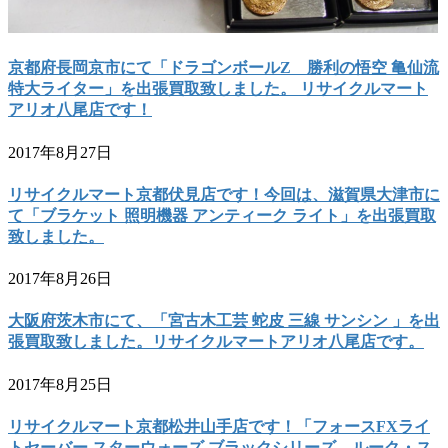
京都府長岡京市にて「ドラゴンボールZ 勝利の悟空 亀仙流
特大ライター」を出張買取致しました。 リサイクルマート
アリオ八尾店です！
2017年8月27日
リサイクルマート京都伏見店です！今回は、滋賀県大津市に
て「ブラケット 照明機器 アンティーク ライト」を出張買取
致しました。
2017年8月26日
大阪府茨木市にて、「宮古木工芸 蛇皮 三線 サンシン 」を出
張買取致しました。リサイクルマートアリオ八尾店です。
2017年8月25日
リサイクルマート京都松井山手店です！「フォースFXライ
トセーバー スターウォーズ ブラックシリーズ ルーク・ス