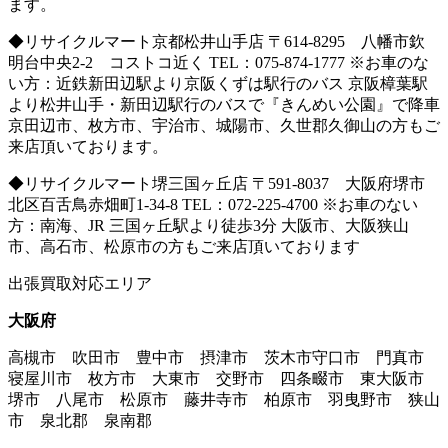
ます。
◆リサイクルマート京都松井山手店 〒614-8295 八幡市欽
明台中央2-2 コストコ近く TEL：075-874-1777 ※お車のな
い方：近鉄新田辺駅より京阪くずは駅行のバス 京阪樟葉駅
より松井山手・新田辺駅行のバスで『きんめい公園』で降車
京田辺市、枚方市、宇治市、城陽市、久世郡久御山の方もご
来店頂いております。
◆リサイクルマート堺三国ヶ丘店 〒591-8037 大阪府堺市
北区百舌鳥赤畑町1-34-8 TEL：072-225-4700 ※お車のない
方：南海、JR 三国ヶ丘駅より徒歩3分 大阪市、大阪狭山
市、高石市、松原市の方もご来店頂いております
出張買取対応エリア
大阪府
高槻市 吹田市 豊中市 摂津市 茨木市守口市 門真市
寝屋川市 枚方市 大東市 交野市 四条畷市 東大阪市
堺市 八尾市 松原市 藤井寺市 柏原市 羽曳野市 狭山
市 泉北郡 泉南郡